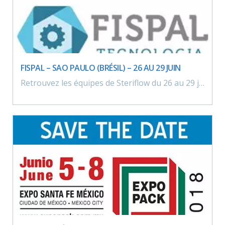
FISPAL – SAO PAULO (BRÉSIL) – 26 AU 29 JUIN
Retrouvez les équipes de Steriflow du 26 au 29 juin 2018 au Brésil à l’occasion du salon Fispal.