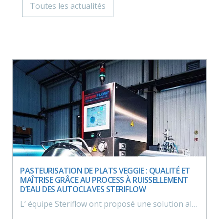
Toutes les actualités
PASTEURISATION DE PLATS VEGGIE : QUALITÉ ET
MAÎTRISE GRÂCE AU PROCESS À RUISSELLEMENT
D’EAU DES AUTOCLAVES STERIFLOW
L’ équipe Steriflow ont proposé une solution alternative à la pasteurisation par cellule vapeur à une entreprise produisant des fruits et légumes en barquette : la pasteurisation / stérilisation par ruissellement d’eau.