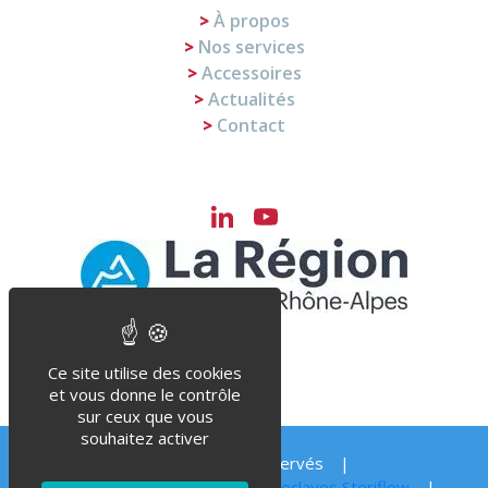
À propos
Nos services
Accessoires
Actualités
Contact
LinkedIn
YouTube
Channel
Ce site utilise des cookies
et vous donne le contrôle
sur ceux que vous
souhaitez activer
© Steriflow 2023 – Tous droits réservés
Vos pièces détachées pour vos autoclaves Steriflow