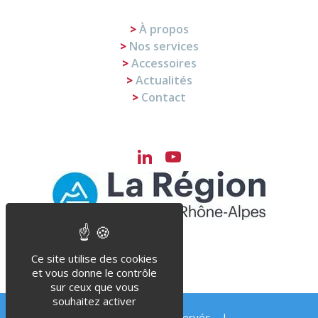
À propos
Nos services
Accessoires
Actualités
Contact
LinkedIn
YouTube
Channel
Ce site utilise des cookies
et vous donne le contrôle
sur ceux que vous
souhaitez activer
© Steriflow 2023 – Tous droits réservés