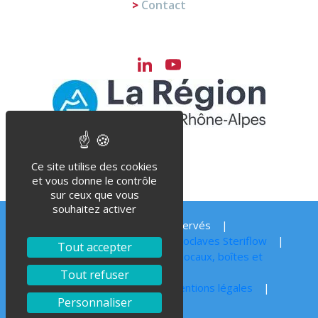
Contact
LinkedIn
YouTube
Channel
Ce site utilise des cookies
et vous donne le contrôle
sur ceux que vous
souhaitez activer
© Steriflow 2023 – Tous droits réservés
Vos pièces détachées pour vos autoclaves Steriflow
Tout accepter
Autoclave stérilisation conserves, bocaux, boîtes et
barquettes
Tout refuser
Politique de Confidentialité
Mentions légales
Personnaliser
Plan du site